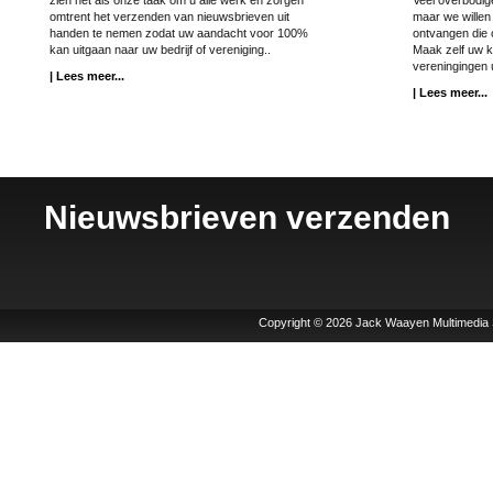
zien het als onze taak om u alle werk en zorgen
Veel overbodige 
omtrent het verzenden van nieuwsbrieven uit
maar we willen 
handen te nemen zodat uw aandacht voor 100%
ontvangen die 
kan uitgaan naar uw bedrijf of vereniging..
Maak zelf uw k
vereningingen 
| Lees meer...
| Lees meer...
Nieuwsbrieven verzenden
Copyright © 2026 Jack Waayen Multimedia 